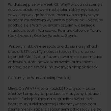
Po dłuższej przerwie Meek, Oh Why? wraca na scenę z
nowym, przełomowym materiałem, który wyznacza
nowy etap w jego karierze. Razem z energetycznym
składem muzycznym wyrusza w podróż po Polsce, by
spotkać się z Wami „w swoim czasie” w dziesięciu
miastach: Lublin, Warszawa, Poznań, Katowice, Toruń,
Łódź, Szczecin, Kraków, Wrocław, Gdynia.
W nowym składzie zespołu znajdą się na synthach
bracia BIESY, czyli Tymoteusz i Jacek Bies, oraz na
bębnach Olaf Rykała. Razem stworzą niezapomniane
widowisko, które porwie Was swoim brzmieniem i
energią, pełne emocji i muzycznych niespodzianek.
Czekamy na Was z niecierpliwością!
Meek, Oh Why? (Mikołaj Kubicki) to artysta – autor
tekstów, kompozytor, producent muzyczny, trębacz i
raper – funkcjonujący na pograniczu świata hip-
hopu, muzyki elektronicznej i alternatywnego popu.
Dżentelmeński raper z szacunkiem odnoszący się do