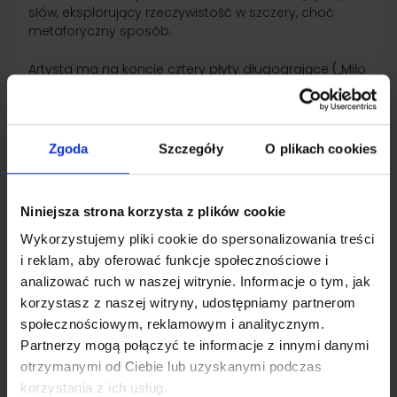
słów, eksplorujący rzeczywistość w szczery, choć
metaforyczny sposób.
Artysta ma na koncie cztery płyty długogrające („Miło
było poznać”, „Płyta rodzaju”, „Zachód”, „Offline”) oraz
trzy EPki („Księżniczna i buc”, „Rekopisy nie płoną”, „Po
sygnale nagraj wiadomość”).
Zgoda
Szczegóły
O plikach cookies
Niniejsza strona korzysta z plików cookie
Wykorzystujemy pliki cookie do spersonalizowania treści
i reklam, aby oferować funkcje społecznościowe i
analizować ruch w naszej witrynie. Informacje o tym, jak
korzystasz z naszej witryny, udostępniamy partnerom
społecznościowym, reklamowym i analitycznym.
Partnerzy mogą połączyć te informacje z innymi danymi
miejsce
otrzymanymi od Ciebie lub uzyskanymi podczas
korzystania z ich usług.