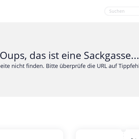
euge
Gaming & Spielzeug
Sport & Freizeit
Garten, Haushalt & Tiere
Urlaub & Reise
Oups, das ist eine Sackgasse..
Gesundheit & Beauty
eite nicht finden. Bitte überprüfe die URL auf Tippfehl
Mobilfunk & Internet
Mode & Accessoires
Shopping
Sonstiges