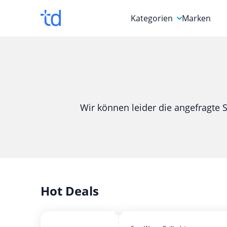
Kategorien
Marken
Auto, Motorrad & Werkz
Blumen & Geschenke
Bücher & Magazine
Wir können leider die angefragte S
Computer & Elektronik
Entertainment & Media
Essen & Trinken
Foto, Druck & Büro
Hot Deals