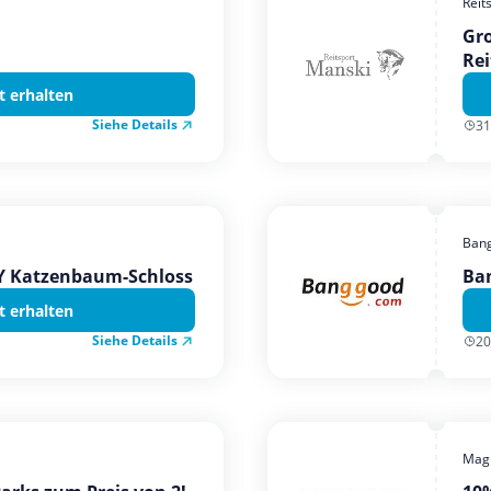
Reit
Gro
Rei
t erhalten
Siehe Details
31
Ban
TY Katzenbaum-Schloss
Ba
t erhalten
Siehe Details
20
Magi