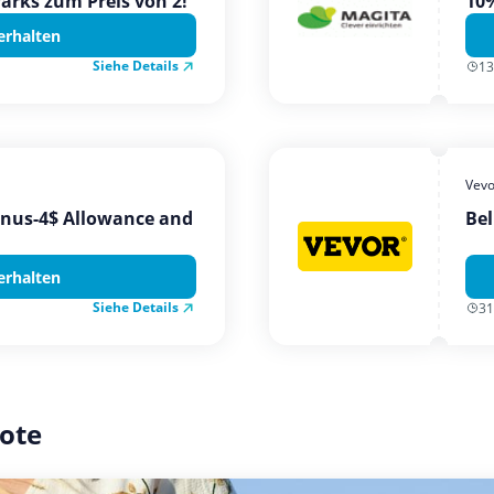
Parks zum Preis von 2!
10%
erhalten
Siehe Details
13
Vevo
onus-4$ Allowance and
Bel
erhalten
Siehe Details
31
ote