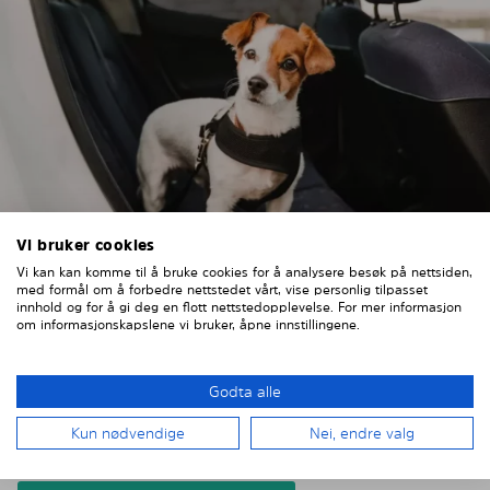
Vi bruker cookies
Vi kan kan komme til å bruke cookies for å analysere besøk på nettsiden,
OPTIMAL solskjerming BIL FOR
med formål om å forbedre nettstedet vårt, vise personlig tilpasset
KJÆLEDYR
innhold og for å gi deg en flott nettstedopplevelse. For mer informasjon
om informasjonskapslene vi bruker, åpne innstillingene.
Uansett om den er veldig liten eller veldig stor, er
kjæledyr i bilen alltid en spesiell utfordring. Med vår
Godta alle
solskjerming til biler senker du oppvarmingen av
kjøretøyet ditt og gir dyrene litt mer ro hvis du må la
Kun nødvendige
Nei, endre valg
dyret ligge i bilen en kort stund.