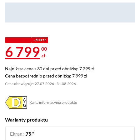
PROMOCJA
-500 zł
6 799
00
zł
Najniższa cena z 30 dni przed obniżką: 7 299 zł
Najniższa cena z 30 dni przed obniżką:
7 299 zł
Cena bezpośrednio przed obniżką: 7 999 zł
Cena bezpośrednio przed obniżką:
7 999 zł
Cena obowiązuje: 27.07.2026 - 31.08.2026
Karta informacyjna produktu
Plik w formacie pdf
(otworzy się w nowym oknie)
Warianty produktu
Ekran:
75 "
…
100 ",
55 ",
65 ",
85 "