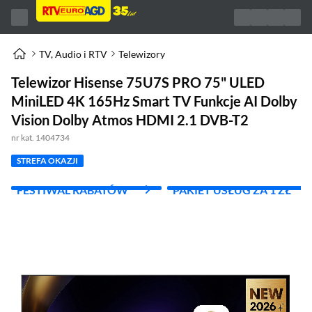
TV, Audio i RTV
Telewizory
Telewizor Hisense 75U7S PRO 75" ULED
MiniLED 4K 165Hz Smart TV Funkcje AI Dolby
Vision Dolby Atmos HDMI 2.1 DVB-T2
nr kat. 1404734
STREFA OKAZJI
FESTIWAL RABATÓW
PAKIET USŁUG ZA 1 ZŁ