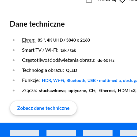
Dane techniczne
Otwórz warstwę
Ekran:
85 ", 4K UHD / 3840 x 2160
Smart TV / Wi-Fi:
tak / tak
Otwórz warstwę
Częstotliwość odświeżania obrazu:
do 60 Hz
Technologia obrazu:
QLED
Funkcje:
Otwórz warstwę
Otwórz warstwę
Otwórz warstwę
Otwórz warstwę
Otwórz
HDR,
Wi-Fi,
Bluetooth,
USB - multimedia,
obsług
Złącza:
słuchawkowe,
optyczne,
CI+,
Ethernet,
HDMI x3
Zobacz dane techniczne