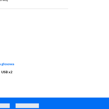
 warstwę
a głosowa
,
USB x2