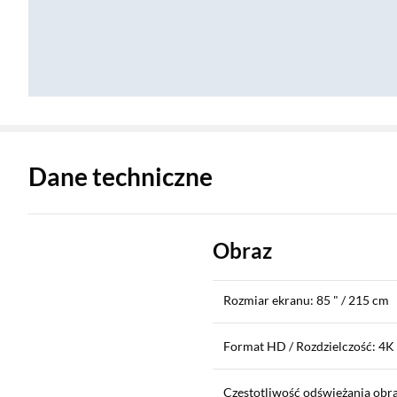
Zostałeś przeniesiony do danych technicznych produktu
Dane techniczne
Obraz
Rozmiar ekranu: 85 " / 215 cm
Format HD / Rozdzielczość: 4K
Częstotliwość odświeżania obra