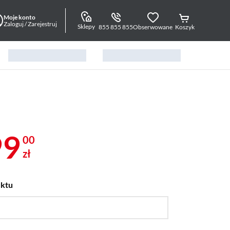
Moje konto
Zaloguj / Zarejestruj
Sklepy
855 855 855
Obserwowane
Koszyk
99
00
zł
uktu
…
43 ",
50 ",
55 ",
65 ",
75 "