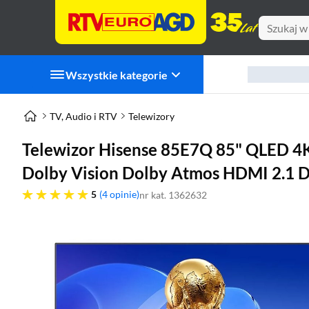
Wszystkie kategorie
TV, Audio i RTV
Telewizory
Telewizor Hisense 85E7Q 85" QLED 4K
Dolby Vision Dolby Atmos HDMI 2.1 
pięć gwiazdek
5
4 opinie
nr kat. 1362632