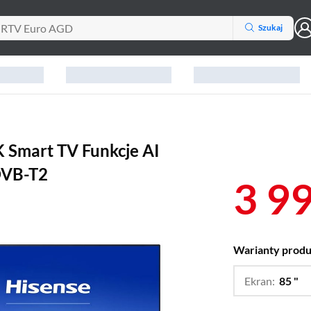
Szukaj
 Smart TV Funkcje AI
DVB-T2
3 9
Warianty prod
Ekran:
85 "