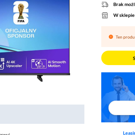
Brak możl
W sklepie
Ten produ
Leasi
erwuj