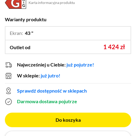
Karta informacyjna produktu
Plik w formacie pdf
(otworzy się w nowym oknie)
Warianty produktu
Ekran:
43 "
…
50 ",
55 ",
65 ",
75 ",
85 "
1 424 zł
Outlet od
Najwcześniej u Ciebie:
już pojutrze!
W sklepie:
już jutro!
Sprawdź dostępność w sklepach
Darmowa dostawa
pojutrze
Do koszyka