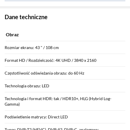
Zostałeś przeniesiony do danych technicznych produktu
Dane techniczne
Obraz
Rozmiar ekranu: 43 " / 108 cm
Format HD / Rozdzielczość: 4K UHD / 3840 x 2160
Częstotliwość odświeżania obrazu: do 60 Hz
Technologia obrazu: LED
Technologia i format HDR: tak / HDR10+, HLG (Hybrid Log-
Gamma)
Podświetlenie matrycy: Direct LED
Tuner: DVB-T2 (HEVC), DVB-S2, DVB-C, analogowy