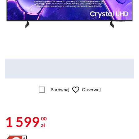
Porównaj
Obserwuj
1 599
00
zł