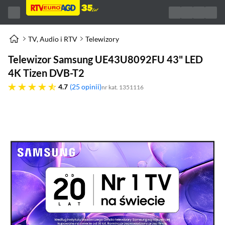
TV, Audio i RTV
Telewizory
Telewizor Samsung UE43U8092FU 43" LED
4K Tizen DVB-T2
4.7 gwiazdek
4.7
25 opinii
nr kat. 1351116