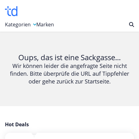
Kategorien
Marken
Auto, Motorrad & Werkzeuge
Blumen & Geschenke
Oups, das ist eine Sackgasse...
Bücher & Magazine
Wir können leider die angefragte Seite nicht
finden. Bitte überprüfe die URL auf Tippfehler
Computer & Elektronik
oder gehe zurück zur Startseite.
Entertainment & Media
Essen & Trinken
Foto, Druck & Büro
Gaming & Spielzeug
Garten, Haushalt & Tiere
Hot Deals
Gesundheit & Beauty