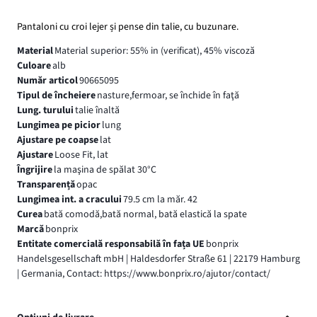
Pantaloni cu croi lejer și pense din talie, cu buzunare.
Material
Material superior: 55% in (verificat), 45% viscoză
Culoare
alb
Număr articol
90665095
Tipul de încheiere
nasture,fermoar, se închide în faţă
Lung. turului
talie înaltă
Lungimea pe picior
lung
Ajustare pe coapse
lat
Ajustare
Loose Fit, lat
Îngrijire
la maşina de spălat 30°C
Transparență
opac
Lungimea int. a cracului
79.5 cm la măr. 42
Curea
bată comodă,bată normal, bată elastică la spate
Marcă
bonprix
Entitate comercială responsabilă în fața UE
bonprix
Handelsgesellschaft mbH | Haldesdorfer Straße 61 | 22179 Hamburg
| Germania, Contact: https://www.bonprix.ro/ajutor/contact/