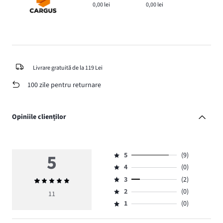
0,00 lei
0,00 lei
Livrare gratuită de la 119 Lei
100 zile pentru returnare
Opiniile clienților
5
5
(9)
Evaluare
4
(0)
5,
Evaluare
numărul
3
(2)
Evaluarea
4,
Evaluare
de
medie
numărul
2
(0)
3,
11
Evaluare
voturi
5
de
numărul
1
(0)
2,
Evaluare
9.
voturi
de
numărul
1,
0.