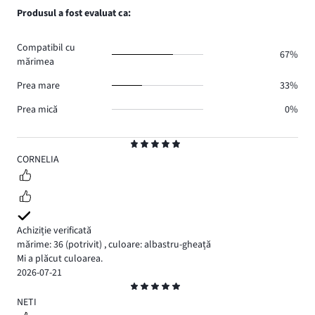
voturi
de
numărul
Produsul a fost evaluat ca:
2.
voturi
de
0.
voturi
Compatibil cu
0.
67%
mărimea
Prea mare
33%
Prea mică
0%
Evaluare
5
CORNELIA
Achiziție verificată
mărime: 36
(potrivit)
,
culoare: albastru-gheață
Mi a plăcut culoarea.
2026-07-21
Evaluare
5
NETI