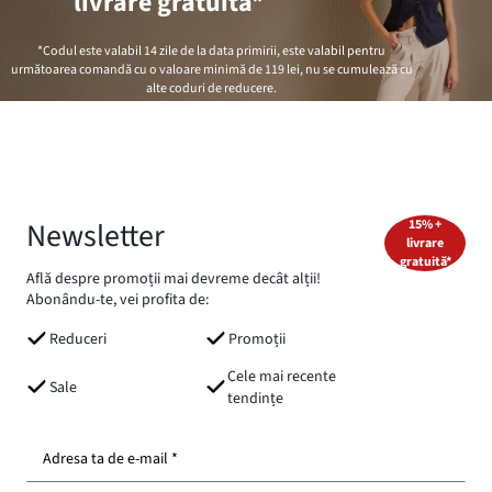
livrare gratuită*
*Codul este valabil 14 zile de la data primirii, este valabil pentru
următoarea comandă cu o valoare minimă de
119 lei
, nu se cumulează cu
alte coduri de reducere.
Newsletter
15% +
livrare
gratuită*
Află despre promoții mai devreme decât alții!
Abonându-te, vei profita de:
Reduceri
Promoții
Cele mai recente
Sale
tendințe
Adresa ta de e-mail *