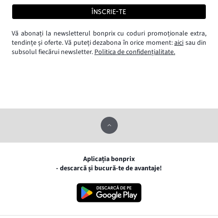
ÎNSCRIE-TE
Vă abonați la newsletterul bonprix cu coduri promoționale extra,
tendințe și oferte. Vă puteți dezabona în orice moment:
aici
sau din
subsolul fiecărui newsletter.
Politica de confidențialitate.
Aplicația bonprix
- descarcă și bucură-te de avantaje!