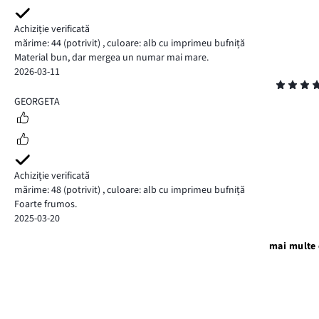
Achiziție verificată
mărime: 44
(potrivit)
,
culoare: alb cu imprimeu bufniță
Material bun, dar mergea un numar mai mare.
2026-03-11
Evaluare
5
GEORGETA
Achiziție verificată
mărime: 48
(potrivit)
,
culoare: alb cu imprimeu bufniță
Foarte frumos.
2025-03-20
mai multe 