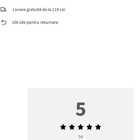
Livrare gratuită de la 119 Lei
100 zile pentru returnare
5
Evaluarea
medie
54
5