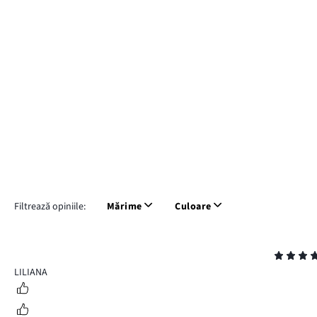
Filtrează opiniile:
Mărime
Culoare
Evaluare
5
LILIANA