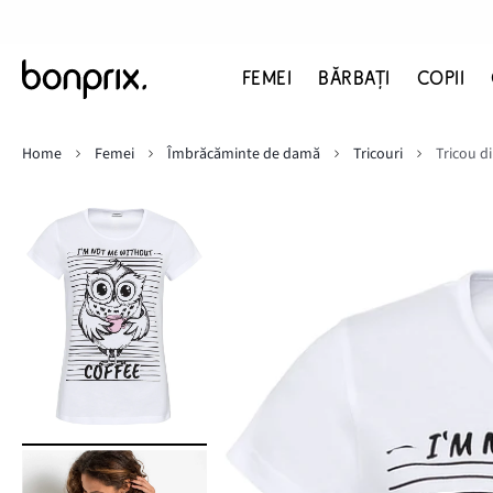
FEMEI
BĂRBAŢI
COPII
Home
Femei
Îmbrăcăminte de damă
Tricouri
Tricou 