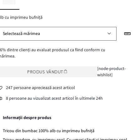
lb cu imprimeu bufniță
Selectează mărimea
6% dintre clienți au evaluat produsul ca fiind conform cu
mărimea.
[node-product-
PRODUS VÂNDUT
wishlist]
247 persoane apreciează acest articol
8 persoane au vizualizat acest articol în ultimele 24h
Informații despre produs
Tricou din bumbac 100% alb cu imprimeu bufniță
Tricou modern, cu imprimeu cool. Cu umeri căzuți și imprimeu cool.