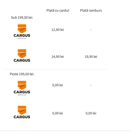
Plată cu cardul
Plată ramburs
Sub 199,00 lei:
12,90 lei
-
14,90 lei
19,90 lei
Peste 199,00 lei:
0,00 lei
-
0,00 lei
0,00 lei