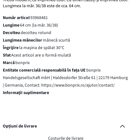
Lungimea la măr. 36/38 este de cca. 64 cm.
Număr articol
93968481
Lungime
64 cm (la măr. 36/38)
Decolteu
decolteu rotund
Lungimea mânecilor
mânecă scurtă
Îngrijire
la maşina de spălat 30°C
Sfat
Acest articol are o formă mulată
Marcă
bonprix
Entitate comercială responsabilă în fața UE
bonprix
Handelsgesellschaft mbH | Haldesdorfer Straße 61 | 22179 Hamburg
| Germania, Contact: https://www.bonprix.ro/ajutor/contact/
Informaţii suplimentare
Opțiuni de livrare
Costurile de livrare