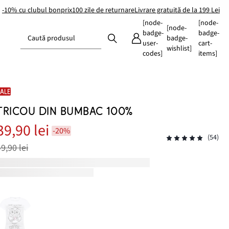
-10% cu clubul bonprix
100 zile de returnare
Livrare gratuită de la 199 Lei
[node-
[node-
[node-
badge-
badge-
Caută produsul
badge-
user-
cart-
wishlist]
codes]
items]
SALE
TRICOU DIN BUMBAC 100%
39,90 lei
-20%
(54)
49,90 lei