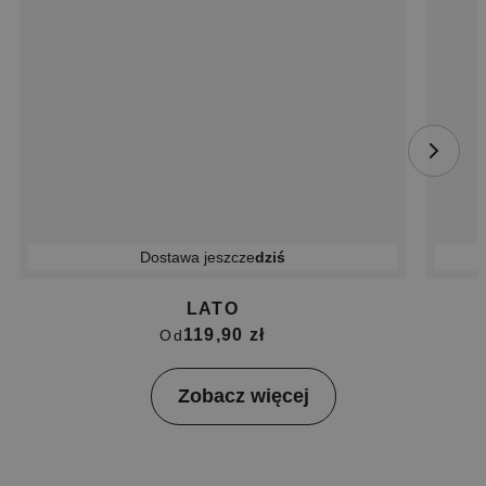
Dostawa jeszcze
dziś
LATO
119,90 zł
Od
Item
Zobacz więcej
1
of
4