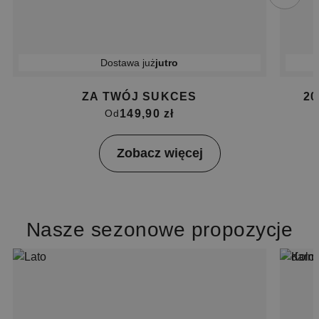
Dostawa już
jutro
ZA TWÓJ SUKCES
2
149,90 zł
Od
Item
Zobacz więcej
1
of
4
Nasze sezonowe propozycje