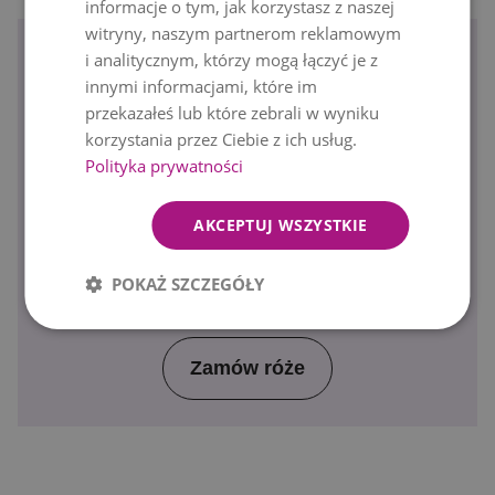
informacje o tym, jak korzystasz z naszej
witryny, naszym partnerom reklamowym
Wyślij czerwone róże
i analitycznym, którzy mogą łączyć je z
innymi informacjami, które im
przekazałeś lub które zebrali w wyniku
"Odległość znaczy tak mało, gdy ktoś znaczy
korzystania przez Ciebie z ich usług.
tak wiele…" Od ponad 30 lat łączymy bliskich,
Polityka prywatności
którzy są daleko, pomagając ich wyrazić
miłość i tęsknotę na odległość. Powiedz
AKCEPTUJ WSZYSTKIE
"kocham", "tęsknię", "uwielbiam" kwiatami i
wyślij piękne róże z dostawą nawet tego
POKAŻ SZCZEGÓŁY
samego dnia.
Zamów róże