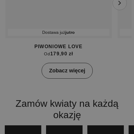
Dostawa już
jutro
PIWONIOWE LOVE
179,90 zł
Od
Item
Zobacz więcej
1
of
4
Zamów kwiaty na każdą
okazję