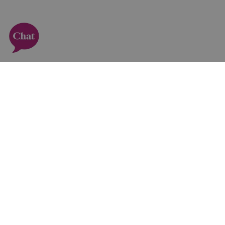
Subskrybuj i odbierz 10% zniżki!
❤️ Miłość 🎁 Urodziny... i wszystkie inne okazje! Dołącz
teraz, by otrzymać -10% na pierwsze zakupy w
Euroflorist.
Zapisz
Adres e-mail
mnie
Zgodnie z
regulaminem
, zapisując się do newslettera,
wyrażasz zgodę na otrzymywanie ofert promocyjnych i
informacji od Euroflorist.