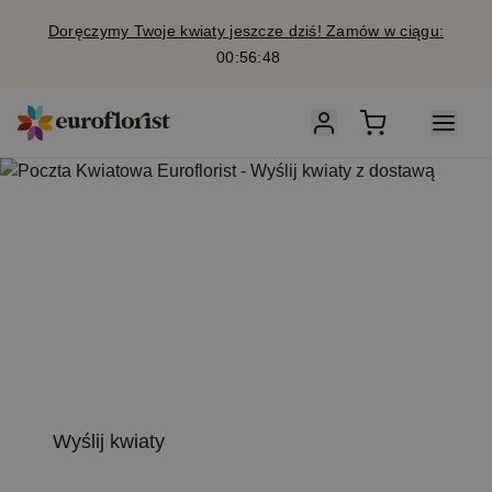
Doręczymy Twoje kwiaty jeszcze dziś! Zamów w ciągu:
00:56:48
W
yślij le
t
ni
bukiet
C
zasem z daleka.
Zawsze o
d
serca.
Wyślij kwiaty