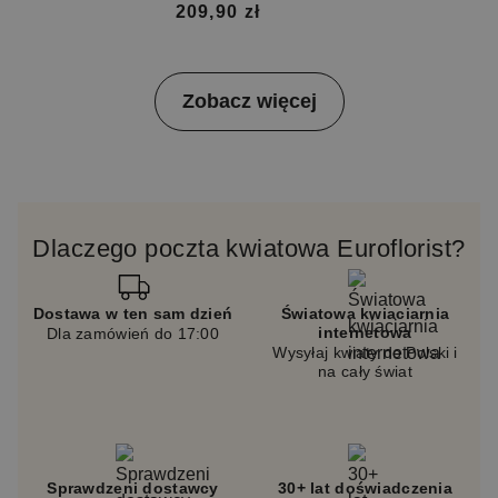
209,90 zł
Item
Zobacz więcej
1
of
4
Dlaczego poczta kwiatowa Euroflorist?
Dostawa w ten sam dzień
Światowa kwiaciarnia
internetowa
Dla zamówień do 17:00
Wysyłaj kwiaty do Polski i
na cały świat
Sprawdzeni dostawcy
30+ lat doświadczenia