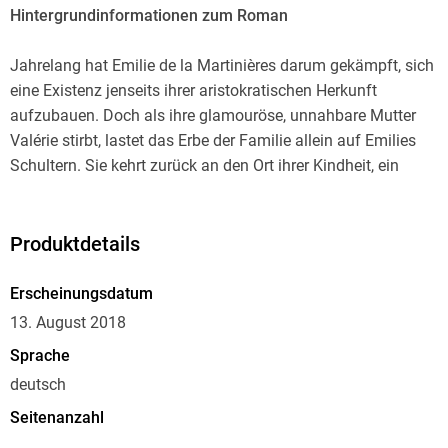
Hintergrundinformationen zum Roman
Jahrelang hat Emilie de la Martinières darum gekämpft, sich
eine Existenz jenseits ihrer aristokratischen Herkunft
aufzubauen. Doch als ihre glamouröse, unnahbare Mutter
Valérie stirbt, lastet das Erbe der Familie allein auf Emilies
Schultern. Sie kehrt zurück an den Ort ihrer Kindheit, ein
herrschaftliches Château in der Provence. Der Zufall spielt
ihr eine Gedichtsammlung in die Hände, verfasst von ihrer
Tante Sophia, deren Leben von einem düsteren Geheimnis
Produktdetails
umschattet war - einer tragischen Liebesgeschichte, die das
Schicksal der de la Martinières für immer bestimmen sollte.
Erscheinungsdatum
Doch schließlich erkennt Emilie, dass es noch nicht zu spät
13. August 2018
ist, die Tür zu einer anderen Zukunft aufzustoßen . . .
Sprache
Erstmals 2013 bei Goldmann erschienen, Neuausgabe
deutsch
September 2018
Seitenanzahl
528