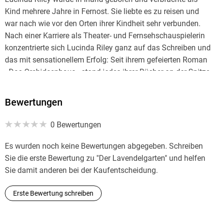
Kind mehrere Jahre in Fernost. Sie liebte es zu reisen und
war nach wie vor den Orten ihrer Kindheit sehr verbunden.
Nach einer Karriere als Theater- und Fernsehschauspielerin
konzentrierte sich Lucinda Riley ganz auf das Schreiben und
das mit sensationellem Erfolg: Seit ihrem gefeierten Roman
»Das Orchideenhaus« stand jedes ihrer Bücher an der Spitze
der internationalen Bestsellerlisten, allein die Romane der
»Sieben-Schwestern«-Serie wurden weltweit bisher über 30
Bewertungen
Millionen Mal verkauft. Lucinda Riley lebte mit ihrem Mann
und ihren vier Kindern im englischen Norfolk und in West
0 Bewertungen
Cork, Irland. Sie verstarb im Juni 2021.
Es wurden noch keine Bewertungen abgegeben. Schreiben
Sie die erste Bewertung zu "Der Lavendelgarten" und helfen
Sie damit anderen bei der Kaufentscheidung.
Erste Bewertung schreiben