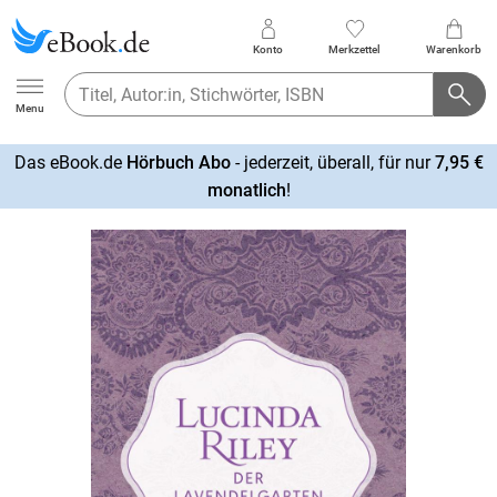
Konto
Merkzettel
Warenkorb
Ebook.de
Menu
Das eBook.de
Hörbuch Abo
- jederzeit, überall, für nur
7,95 €
mehr
monatlich
!
erfahren