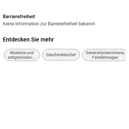
Reihe
Barrierefreiheit
Goldmann Taschenbücher
Keine Information zur Barrierefreiheit bekannt
Autor/Autorin
Lucinda Riley
Entdecken Sie mehr
Übersetzung
Moderne und
Generationenromane,
Sonja Hauser
Geschenkbücher
zeitgenössische
Familiensagas
Liebesromane
Verlag/Hersteller
Goldmann TB
Originaltitel
The Lavender Garden
Originalsprache
englisch
Produktart
kartoniert