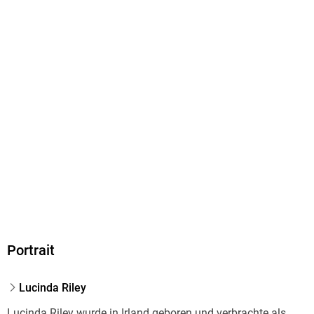
Gewicht
620 g
Größe (L/B/H)
205/142/43 mm
Sonstiges
Großformatiges Paperback. Klappenbroschur
ISBN
9783442488605
Herstelleradresse
Penguin Random House Verlagsgruppe GmbH, Neumarkter
Straße 28, 81673 München,
produktsicherheit@penguinrandomhouse.de
Portrait
Lucinda Riley
Lucinda Riley wurde in Irland geboren und verbrachte als