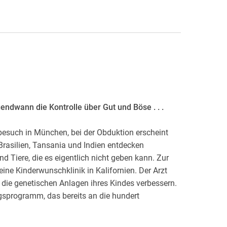
gendwann die Kontrolle über Gut und Böse . . .
besuch in München, bei der Obduktion erscheint
Brasilien, Tansania und Indien entdecken
d Tiere, die es eigentlich nicht geben kann. Zur
ine Kinderwunschklinik in Kalifornien. Der Arzt
 die genetischen Anlagen ihres Kindes verbessern.
gsprogramm, das bereits an die hundert
och dann verschwindet eines dieser Kinder und
 merkwürdigen Ereignissen überall auf der Welt