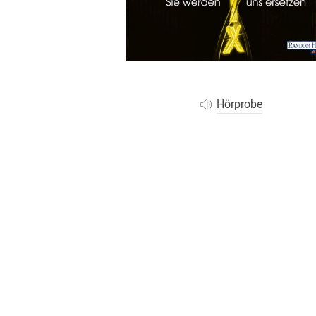
Wochenkalender
Romane &
Biografien
Fantasy
Kinder- und Jugendbücher
Krimis & Thriller
Hörprobe
Ratgeber
Romane & Erzählungen