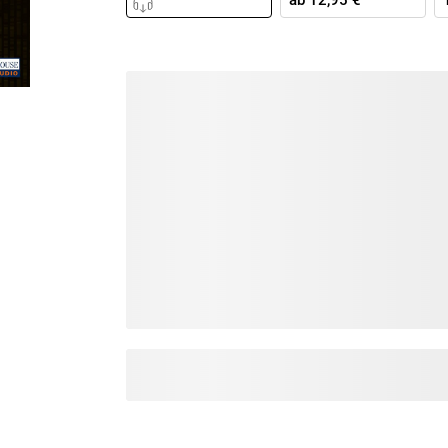
ab
12,95 €
Krimis & Thriller
 Erzählungen
Ratgeber
Romane & Erzählungen