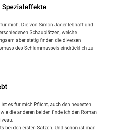
 Spezialeffekte
t für mich. Die von Simon Jäger lebhaft und
 verschiedenen Schauplätzen, welche
ngsam aber stetig finden die diversen
usmass des Schlammassels eindrücklich zu
hlichen Genom heute möglich wäre (ist?) und es
 damit Gott spielen möchten. Vermutlich ist es
kizzierte Horror-Szenario Realität wird.
ebt
in Muss für Elsberg-Fans.
ist es für mich Pflicht, auch den neuesten
wie die anderen beiden finde ich den Roman
iveau.
its bei den ersten Sätzen. Und schon ist man
macht. Angst, dass die im Roman beschriebenen