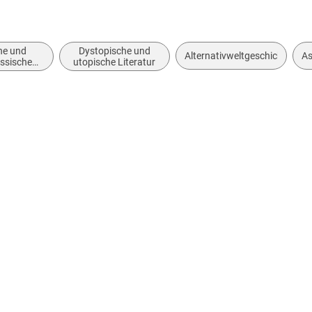
ne und
Dystopische und
Alternativweltgeschichten
As
össische
utopische Literatur
: allgemein
rarisch