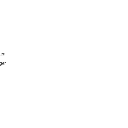
ten
ger
136968