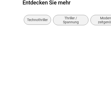
Entdecken Sie mehr
Thriller /
Moder
Technothriller
Spannung
zeitgen
Belletristik
und lite