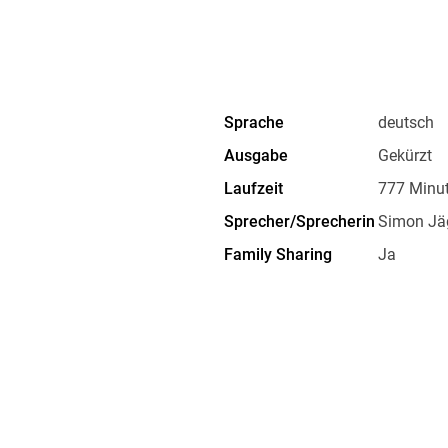
Gelesen von Thriller-Stimme Simon Jäger
(2 mp3-CDs, Laufzeit: 14h 10)
Sprache
deutsch
Ausgabe
Gekürzt
Laufzeit
777 Minu
Sprecher/Sprecherin
Simon Jä
Family Sharing
Ja
Dateiformat
MP3
GTIN
9783837