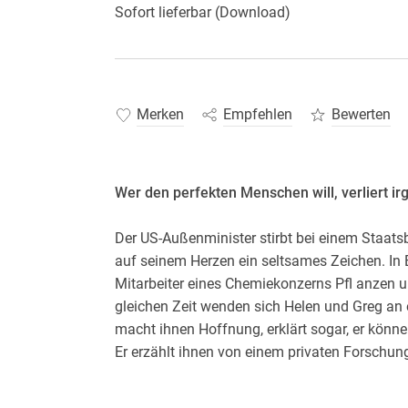
Sofort lieferbar (Download)
Merken
Empfehlen
Bewerten
Wer den perfekten Menschen will, verliert ir
Der US-Außenminister stirbt bei einem Staats
auf seinem Herzen ein seltsames Zeichen. In 
Mitarbeiter eines Chemiekonzerns Pfl anzen un
gleichen Zeit wenden sich Helen und Greg an e
macht ihnen Hoffnung, erklärt sogar, er könne
Er erzählt ihnen von einem privaten Forschun
sonderbegabter Kinder hervorgebracht hat. D
alles deutet auf einen Zusammenhang mit den