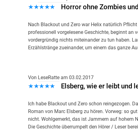
Horror ohne Zombies und
Nach Blackout und Zero war Helix natürlich Pflich
professionell vorgelesene Geschichte, beginnt an
vordergründig nichts miteinander zu tun haben. La
Erzählstränge zueinander, um einem das ganze A
zeigen.
Horror finde ich, dass die Manipulation am mensc
sicherlich viele Wissenschaftler gibt, welche gerne
Von
LeseRatte
am
03.02.2017
nur eine Frage der Zeit, bis das von Franc Elsberg s
Elsberg, wie er leibt und l
Das Buch ist auf alle fälle hör- oder lesenswert. E
Ich habe Blackout und Zero schon reingezogen. Da 
Roman von Marc Elsberg zu hören. Vorweg: so gut 
nicht. Wohlgemerkt, das ist Jammern auf hohem N
Die Geschichte überrumpelt den Hörer / Leser bere
mitten drin in einer Geschichte, die einem Angst 