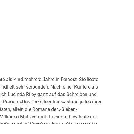
e als Kind mehrere Jahre in Fernost. Sie liebte
indheit sehr verbunden. Nach einer Karriere als
sich Lucinda Riley ganz auf das Schreiben und
ten Roman »Das Orchideenhaus« stand jedes ihrer
listen, allein die Romane der »Sieben-
illionen Mal verkauft. Lucinda Riley lebte mit
rfolk und in West Cork, Irland. Sie verstarb im