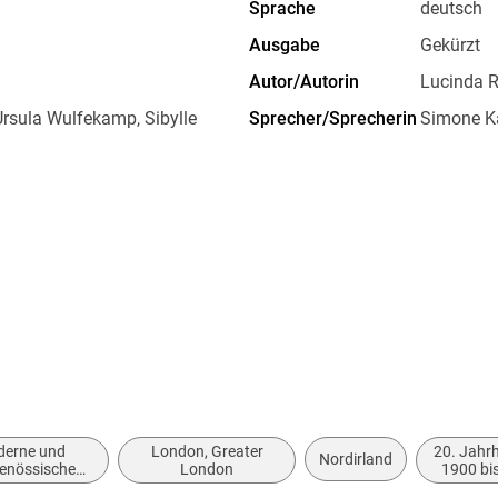
Sprache
deutsch
Ausgabe
Gekürzt
Autor/Autorin
Lucinda R
Ursula Wulfekamp, Sibylle
Sprecher/Sprecherin
Simone K
Originaltitel
Losing Yo
Produktart
MP3
Gewicht
118 g
GTIN
9783844
lagsgruppe GmbH, Neumarkter
randomhouse.de
erne und
London, Greater
20. Jahrh
Nordirland
genössische
London
1900 bis
stik: allgemein