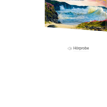
Wochenkalender
Romane &
Biografien
Fantasy
Kinder- und Jugendbücher
Krimis & Thriller
Ratgeber
Romane & Erzählungen
Hörprobe