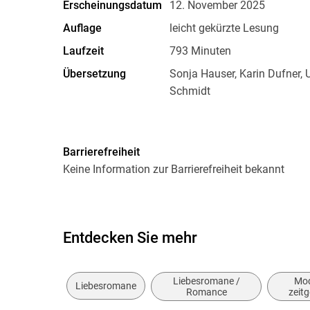
Erscheinungsdatum
12. November 2025
Auflage
leicht gekürzte Lesung
Laufzeit
793 Minuten
Übersetzung
Sonja Hauser, Karin Dufner, 
Schmidt
Verlag/Hersteller
Hoerverlag DHV Der
Originalsprache
englisch
Barrierefreiheit
Audioinhalt
Hörbuch
Keine Information zur Barrierefreiheit bekannt
Größe (L/B/H)
147/142/12 mm
Herstelleradresse
Penguin Random House Ver
Straße 28, 81673 München,
Entdecken Sie mehr
produktsicherheit@penguin
Liebesromane /
Mod
Liebesromane
Romance
zeit
Belletri