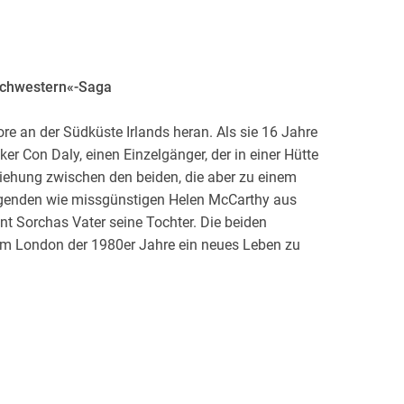
 Schwestern«-Saga
 an der Südküste Irlands heran. Als sie 16 Jahre
siker Con Daly, einen Einzelgänger, der in einer Hütte
ziehung zwischen den beiden, die aber zu einem
ögenden wie missgünstigen Helen McCarthy aus
nt Sorchas Vater seine Tochter. Die beiden
 im London der 1980er Jahre ein neues Leben zu
le, wird für Con ein Traum wahr: der Aufstieg vom
er erfolgreichsten Bands seiner Zeit. Aber als
estellt für ein Drama, das unerbittlich seinen Lauf
sgabe