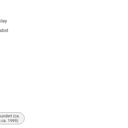
iley
abst
u (Pan McMillan)
554205
undert (ca.
 ca. 1999)