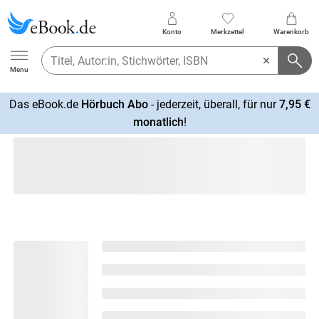
Konto
Merkzettel
Warenkorb
Ebook.de
Menu
Das eBook.de
Hörbuch Abo
- jederzeit, überall, für nur
7,95 €
mehr
monatlich
!
erfahren