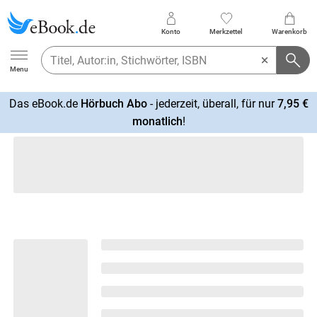
Konto
Merkzettel
Warenkorb
Ebook.de
Menu
Das eBook.de
Hörbuch Abo
- jederzeit, überall, für nur
7,95 €
mehr
monatlich
!
erfahren