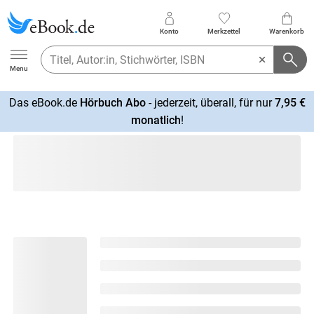
Konto
Merkzettel
Warenkorb
Ebook.de
Menu
Das eBook.de
Hörbuch Abo
- jederzeit, überall, für nur
7,95 €
mehr
monatlich
!
erfahren