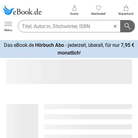
Konto
Merkzettel
Warenkorb
Ebook.de
Menu
Das eBook.de
Hörbuch Abo
- jederzeit, überall, für nur
7,95 €
mehr
monatlich
!
erfahren