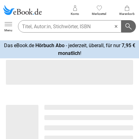
Konto
Merkzettel
Warenkorb
Ebook.de
Menu
Das eBook.de
Hörbuch Abo
- jederzeit, überall, für nur
7,95 €
mehr
monatlich
!
erfahren