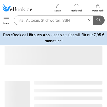
Konto
Merkzettel
Warenkorb
Ebook.de
Menu
Das eBook.de
Hörbuch Abo
- jederzeit, überall, für nur
7,95 €
mehr
monatlich
!
erfahren