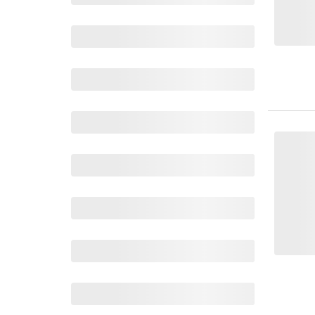
Wochenkalender
Romane &
Biografien
Fantasy
Kinder- und Jugendbücher
Krimis & Thriller
Ratgeber
Romane & Erzählungen