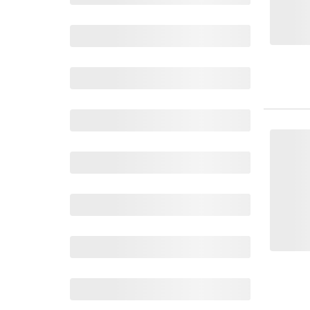
Wochenkalender
Romane &
Biografien
Fantasy
Kinder- und Jugendbücher
Krimis & Thriller
Ratgeber
Romane & Erzählungen