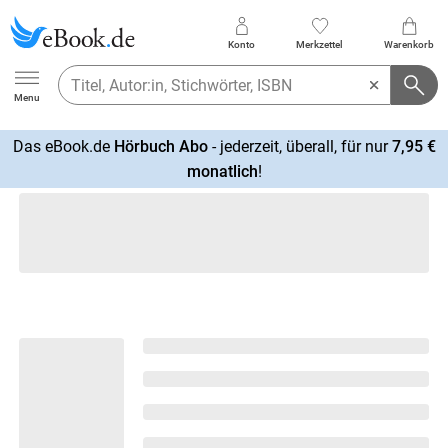
Konto
Merkzettel
Warenkorb
Ebook.de
Menu
Das eBook.de
Hörbuch Abo
- jederzeit, überall, für nur
7,95 €
mehr
monatlich
!
erfahren