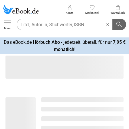
Konto
Merkzettel
Warenkorb
Ebook.de
Menu
Das eBook.de
Hörbuch Abo
- jederzeit, überall, für nur
7,95 €
mehr
monatlich
!
erfahren