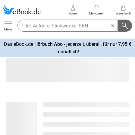
Konto
Merkzettel
Warenkorb
Ebook.de
Menu
Das eBook.de
Hörbuch Abo
- jederzeit, überall, für nur
7,95 €
mehr
monatlich
!
erfahren