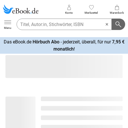
Konto
Merkzettel
Warenkorb
Ebook.de
Menu
Das eBook.de
Hörbuch Abo
- jederzeit, überall, für nur
7,95 €
mehr
monatlich
!
erfahren