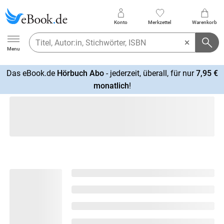
Konto
Merkzettel
Warenkorb
Ebook.de
Menu
Das eBook.de
Hörbuch Abo
- jederzeit, überall, für nur
7,95 €
mehr
monatlich
!
erfahren