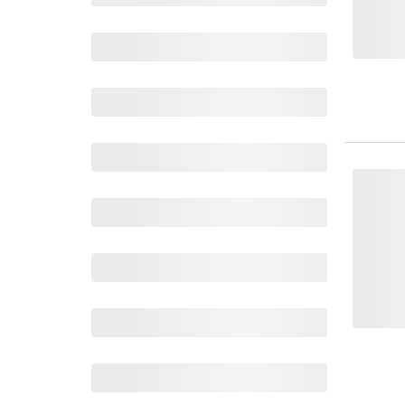
Wochenkalender
Romane &
Biografien
Fantasy
Kinder- und Jugendbücher
Krimis & Thriller
Ratgeber
Romane & Erzählungen