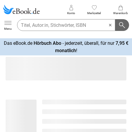
Konto
Merkzettel
Warenkorb
Ebook.de
Menu
Das eBook.de
Hörbuch Abo
- jederzeit, überall, für nur
7,95 €
mehr
monatlich
!
erfahren