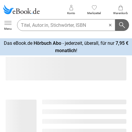
Konto
Merkzettel
Warenkorb
Ebook.de
Menu
Das eBook.de
Hörbuch Abo
- jederzeit, überall, für nur
7,95 €
mehr
monatlich
!
erfahren