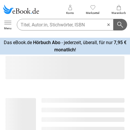
Konto
Merkzettel
Warenkorb
Ebook.de
Menu
Das eBook.de
Hörbuch Abo
- jederzeit, überall, für nur
7,95 €
mehr
monatlich
!
erfahren