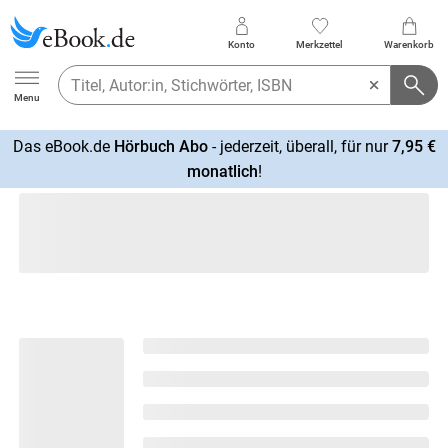
Konto
Merkzettel
Warenkorb
Ebook.de
Menu
Das eBook.de
Hörbuch Abo
- jederzeit, überall, für nur
7,95 €
mehr
monatlich
!
erfahren