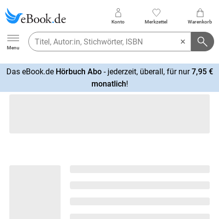
Konto
Merkzettel
Warenkorb
Ebook.de
Menu
Das eBook.de
Hörbuch Abo
- jederzeit, überall, für nur
7,95 €
mehr
monatlich
!
erfahren