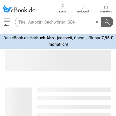
Konto
Merkzettel
Warenkorb
Ebook.de
Menu
Das eBook.de
Hörbuch Abo
- jederzeit, überall, für nur
7,95 €
mehr
monatlich
!
erfahren