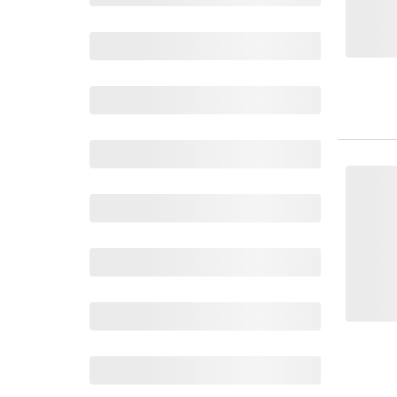
Wochenkalender
Romane &
Biografien
Fantasy
Kinder- und Jugendbücher
Krimis & Thriller
Ratgeber
Romane & Erzählungen