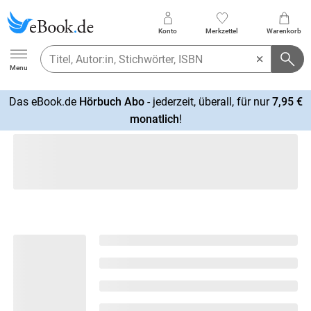
Konto
Merkzettel
Warenkorb
Ebook.de
Menu
Das eBook.de
Hörbuch Abo
- jederzeit, überall, für nur
7,95 €
mehr
monatlich
!
erfahren