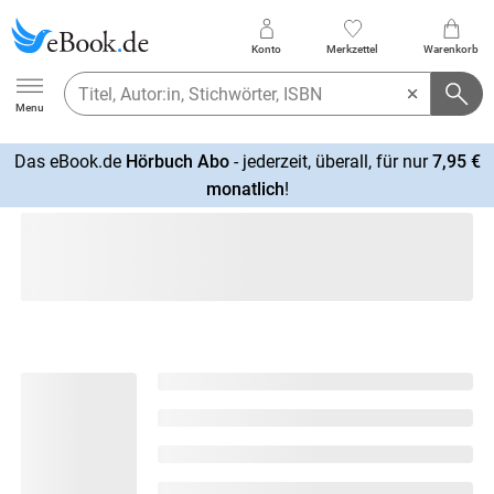
Konto
Merkzettel
Warenkorb
Ebook.de
Menu
Das eBook.de
Hörbuch Abo
- jederzeit, überall, für nur
7,95 €
mehr
monatlich
!
erfahren