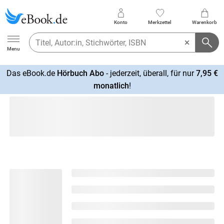
Konto
Merkzettel
Warenkorb
Ebook.de
Menu
Das eBook.de
Hörbuch Abo
- jederzeit, überall, für nur
7,95 €
mehr
monatlich
!
erfahren