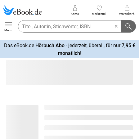
Konto
Merkzettel
Warenkorb
Ebook.de
Menu
Das eBook.de
Hörbuch Abo
- jederzeit, überall, für nur
7,95 €
mehr
monatlich
!
erfahren