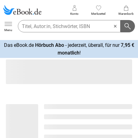
Konto
Merkzettel
Warenkorb
Ebook.de
Menu
Das eBook.de
Hörbuch Abo
- jederzeit, überall, für nur
7,95 €
mehr
monatlich
!
erfahren