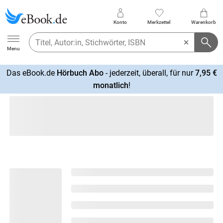
Konto
Merkzettel
Warenkorb
Ebook.de
Menu
Das eBook.de
Hörbuch Abo
- jederzeit, überall, für nur
7,95 €
mehr
monatlich
!
erfahren