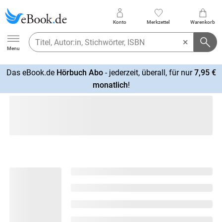
Konto
Merkzettel
Warenkorb
Ebook.de
Menu
Das eBook.de
Hörbuch Abo
- jederzeit, überall, für nur
7,95 €
mehr
monatlich
!
erfahren