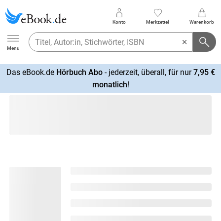
Konto
Merkzettel
Warenkorb
Ebook.de
Menu
Das eBook.de
Hörbuch Abo
- jederzeit, überall, für nur
7,95 €
mehr
monatlich
!
erfahren