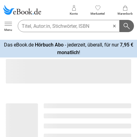
Konto
Merkzettel
Warenkorb
Ebook.de
Menu
Das eBook.de
Hörbuch Abo
- jederzeit, überall, für nur
7,95 €
mehr
monatlich
!
erfahren