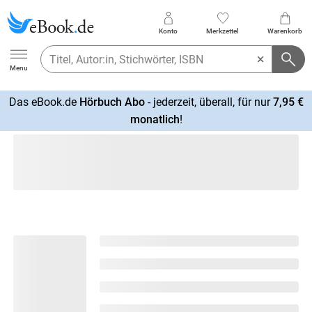
Konto
Merkzettel
Warenkorb
Ebook.de
Menu
Das eBook.de
Hörbuch Abo
- jederzeit, überall, für nur
7,95 €
mehr
monatlich
!
erfahren