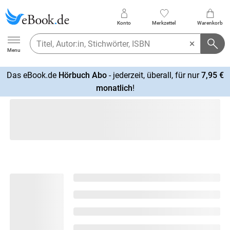
Konto
Merkzettel
Warenkorb
Ebook.de
Menu
Das eBook.de
Hörbuch Abo
- jederzeit, überall, für nur
7,95 €
mehr
monatlich
!
erfahren