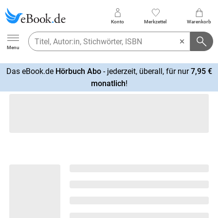
Konto
Merkzettel
Warenkorb
Ebook.de
Menu
Das eBook.de
Hörbuch Abo
- jederzeit, überall, für nur
7,95 €
mehr
monatlich
!
erfahren