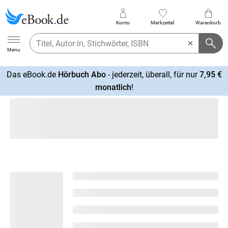
Konto
Merkzettel
Warenkorb
Ebook.de
Menu
Das eBook.de
Hörbuch Abo
- jederzeit, überall, für nur
7,95 €
mehr
monatlich
!
erfahren