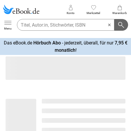
Konto
Merkzettel
Warenkorb
Ebook.de
Menu
Das eBook.de
Hörbuch Abo
- jederzeit, überall, für nur
7,95 €
mehr
monatlich
!
erfahren