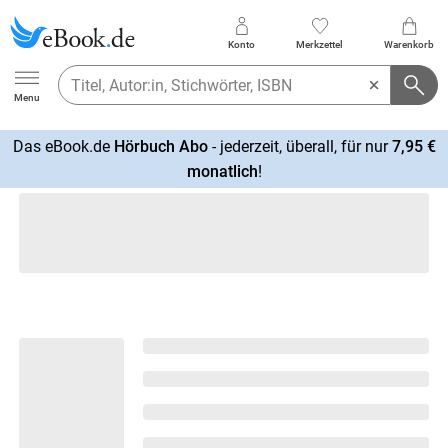
Konto
Merkzettel
Warenkorb
Ebook.de
Menu
Das eBook.de
Hörbuch Abo
- jederzeit, überall, für nur
7,95 €
mehr
monatlich
!
erfahren