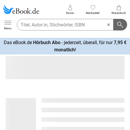
Konto
Merkzettel
Warenkorb
Ebook.de
Menu
Das eBook.de
Hörbuch Abo
- jederzeit, überall, für nur
7,95 €
mehr
monatlich
!
erfahren